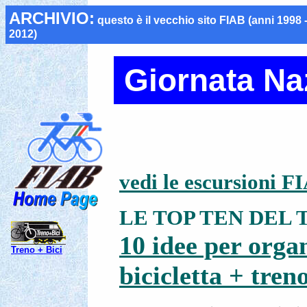
ARCHIVIO:
questo è il vecchio sito FIAB (anni 1998 
2012)
Giornata Na
vedi le escursioni F
LE TOP TEN DEL 
10 idee per organ
Treno + Bici
bicicletta + tren