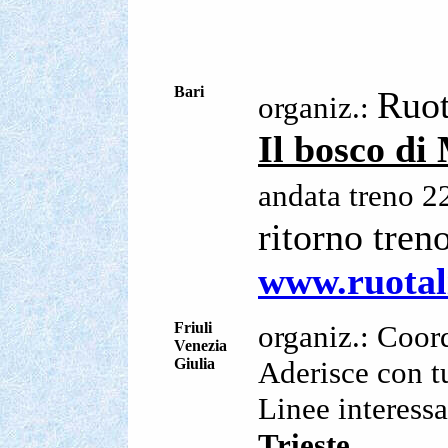
Bari
Ruot
organiz.:
Il bosco di
andata treno 2
ritorno tren
www.ruotali
Friuli
organiz.: Coor
Venezia
Giulia
Aderisce con tu
Linee interess
Trieste.