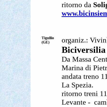
ritorno da
Sol
www.bicinsiem
Tigullio
organiz.: Vivin
(GE)
Biciversilia
Da Massa Centr
Marina di Piet
andata treno 1
La Spezia.
ritorno treni 1
Levante -
cam