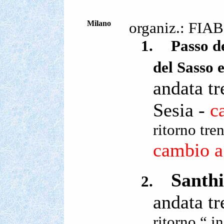
Milano
organiz.: FIAB
1.
Passo d
del Sasso 
andata t
Sesia -
c
ritorno tr
cambio a
Santh
2.
andata t
ritorno “ i