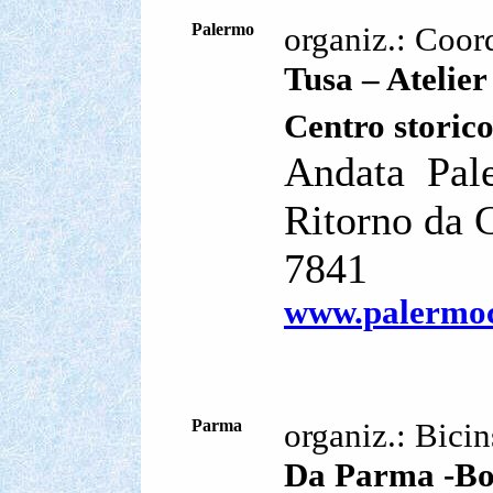
Palermo
organiz.: Coor
Tusa – Atelie
Centro storic
Andata
Pal
Ritorno da C
7841
www.palermoci
Parma
organiz.: Bici
Da Parma -Bor